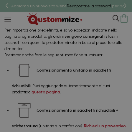
Abbiamo un nuovo sito web!
per poter 
Reimpostare la password
Confezioni e Packaging
Per impostazione predefinita, e salvo eccezioni indicate nella
pagina di ogni prodotto,
gli ordini vengono consegnati sfusi
, in
sacchetti con quantità predeterminate in base al prodotto e alle
dimensioni.
Possiamo anche fare le seguenti modifiche su misura:
Confezionamento unitario in sacchetti
richiudibili
. Puoi aggiungerlo automaticamente ai tuoi
prodottida
questa pagina
.
Confezionamento in sacchetti richiudibili +
etichettatura
(unitario o in confezioni).
Richiedi un preventivo.