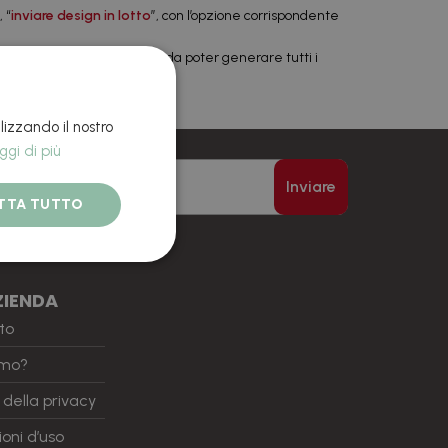
 “
inviare design in lotto
”, con l’opzione corrispondente
gn di base e l’Excel in modo da poter generare tutti i
lizzando il nostro
ggi di più
Inviare
TTA TUTTO
onti e novità via e-mail.
ZIENDA
to
amo?
a della privacy
oni d’uso