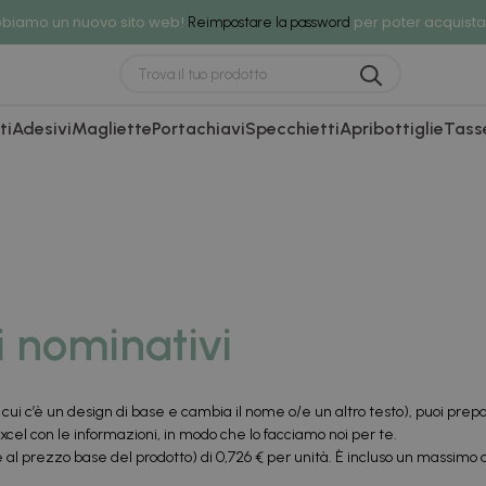
biamo un nuovo sito web!
per poter acquista
Reimpostare la password
ti
Adesivi
Magliette
Portachiavi
Specchietti
Apribottiglie
Tass
i nominativi
 cui c’è un design di base e cambia il nome o/e un altro testo), puoi prepar
xcel con le informazioni, in modo che lo facciamo noi per te.
al prezzo base del prodotto) di 0,726 € per unità. È incluso un massimo 