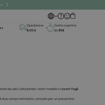
re.
Spedizione
Gratis a partire
es
8,00 €
da
80€
arlo da solo (utilizzando i nostri modelli o
i nostri fogli
di due campi nominativi, consulta per un preventivo