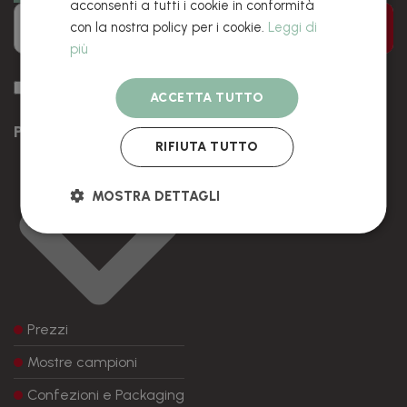
acconsenti a tutti i cookie in conformità
con la nostra policy per i cookie.
Leggi di
Inviare
più
Accetto di ricevere promozioni, sconti e novità via e-mail.
ACCETTA TUTTO
PRODOTTI
RIFIUTA TUTTO
MOSTRA DETTAGLI
Prezzi
Mostre campioni
Confezioni e Packaging