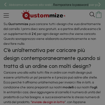
Abbiamo un nuovo sito web!
per poter 
Reimpostare la password
Ordini con taaaanti disegni
Su
Qustommize
puoi caricare tutti i design che vuoi direttamente
dal carrello. I primi dieci sono gratuiti, e a partire dall’undicesimo c’è
un supplemento di
2 €
per ogni design extra che viene caricato.
Questo sovrapprezzo viene elaborato automaticamente e non
devi fare nulla.
C’è un’alternativa per caricare più
design contemporaneamente quando si
tratta di un ordine con molti design?
Caricare uno alla volta tutti i file in ordini con molti design può
essere un’attività un po’ pesante e il prezzo può salire alle stelle.
Ecco perché ti offriamo un’alternativa per inviarci i file in lotti, a
condizione che siano preparati sui nostri
modelli
o sui nostri
fogli
.
In entrambi i casi, devi aggiungere al carrello il numero di unità del
prodotto di cui hai bisogno, e successivamente lo stesso numero di
unità del prodotto, “
inviare design in lotto
”, con l’opzione