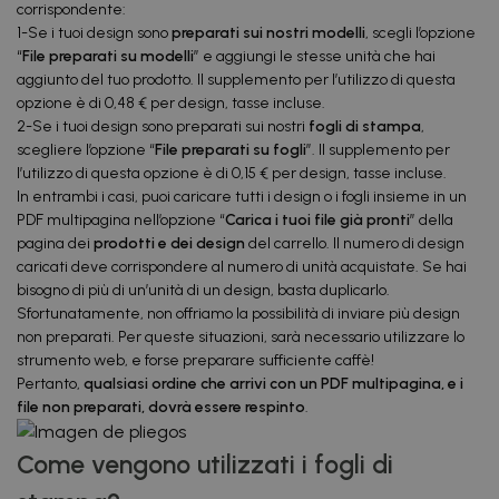
corrispondente:
1-Se i tuoi design sono
preparati sui nostri modelli
, scegli l’opzione
“
File preparati su modelli
” e aggiungi le stesse unità che hai
aggiunto del tuo prodotto. Il supplemento per l’utilizzo di questa
opzione è di 0,48 € per design, tasse incluse.
2-Se i tuoi design sono preparati sui nostri
fogli di stampa
,
scegliere l’opzione “
File preparati su fogli
”. Il supplemento per
l’utilizzo di questa opzione è di 0,15 € per design, tasse incluse.
In entrambi i casi, puoi caricare tutti i design o i fogli insieme in un
PDF multipagina nell’opzione “
Carica i tuoi file già pronti
” della
pagina dei
prodotti e dei design
del carrello. Il numero di design
caricati deve corrispondere al numero di unità acquistate. Se hai
bisogno di più di un’unità di un design, basta duplicarlo.
Sfortunatamente, non offriamo la possibilità di inviare più design
non preparati. Per queste situazioni, sarà necessario utilizzare lo
strumento web, e forse preparare sufficiente caffè!
Pertanto,
qualsiasi ordine che arrivi con un PDF multipagina, e i
file non preparati, dovrà essere respinto
.
Come vengono utilizzati i fogli di