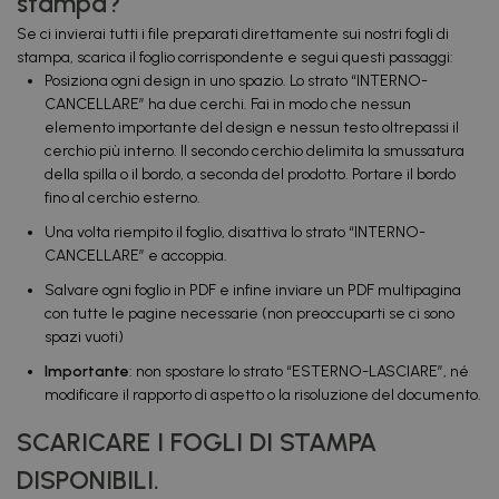
stampa?
Se ci invierai tutti i file preparati direttamente sui nostri fogli di
stampa, scarica il foglio corrispondente e segui questi passaggi:
Posiziona ogni design in uno spazio. Lo strato “INTERNO-
CANCELLARE” ha due cerchi. Fai in modo che nessun
elemento importante del design e nessun testo oltrepassi il
cerchio più interno. Il secondo cerchio delimita la smussatura
della spilla o il bordo, a seconda del prodotto. Portare il bordo
fino al cerchio esterno.
Una volta riempito il foglio, disattiva lo strato “INTERNO-
CANCELLARE” e accoppia.
Salvare ogni foglio in PDF e infine inviare un PDF multipagina
con tutte le pagine necessarie (non preoccuparti se ci sono
spazi vuoti)
Importante
: non spostare lo strato “ESTERNO-LASCIARE”, né
modificare il rapporto di aspetto o la risoluzione del documento.
SCARICARE I FOGLI DI STAMPA
DISPONIBILI.