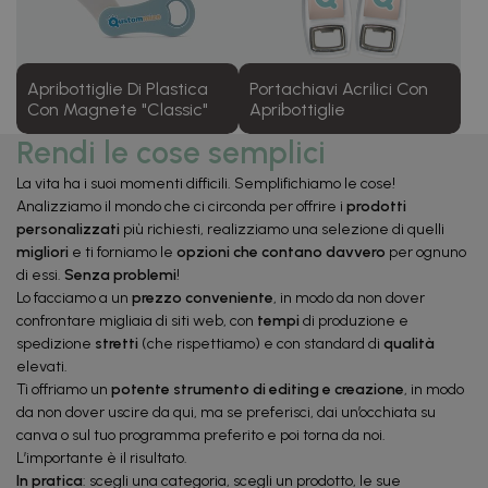
Apribottiglie Di Plastica
Portachiavi Acrilici Con
Con Magnete "classic"
Apribottiglie
Rendi le cose semplici
La vita ha i suoi momenti difficili. Semplifichiamo le cose!
Analizziamo il mondo che ci circonda per offrire i
prodotti
personalizzati
più richiesti, realizziamo una selezione di quelli
migliori
e ti forniamo le
opzioni che contano davvero
per ognuno
di essi.
Senza problemi
!
Lo facciamo a un
prezzo conveniente
, in modo da non dover
confrontare migliaia di siti web, con
tempi
di produzione e
spedizione
stretti
(che rispettiamo) e con standard di
qualità
elevati.
Ti offriamo un
potente strumento di editing e creazione
, in modo
da non dover uscire da qui, ma se preferisci, dai un’occhiata su
canva o sul tuo programma preferito e poi torna da noi.
L’importante è il risultato.
In pratica
: scegli una categoria, scegli un prodotto, le sue