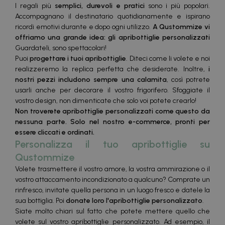
I regali più
semplici, durevoli e pratici
sono i più popolari.
Accompagnano il destinatario quotidianamente e ispirano
ricordi emotivi durante e dopo ogni utilizzo.
A Qustommize vi
offriamo una grande idea: gli apribottiglie personalizzati
Guardateli, sono spettacolari!
Puoi
progettare i tuoi apribottiglie
. Diteci come li volete e noi
realizzeremo la replica perfetta che desiderate. Inoltre,
i
nostri pezzi includono sempre una calamita
, così potrete
usarli anche per decorare il vostro frigorifero. Sfoggiate il
vostro design, non dimenticate che solo voi potete crearlo!
Non troverete apribottiglie personalizzati come questo da
nessuna parte.
Solo nel nostro e-commerce
, pronti per
essere cliccati e ordinati.
Personalizza il tuo apribottiglie su
Qustommize
Volete trasmettere il vostro amore, la vostra ammirazione o il
vostro attaccamento incondizionato a qualcuno? Comprate un
rinfresco, invitate quella persona in un luogo fresco e datele la
sua bottiglia. Poi
donate loro l'apribottiglie personalizzato
.
Siate molto chiari sul fatto che potete mettere quello che
volete sul vostro apribottiglie personalizzato. Ad esempio, il