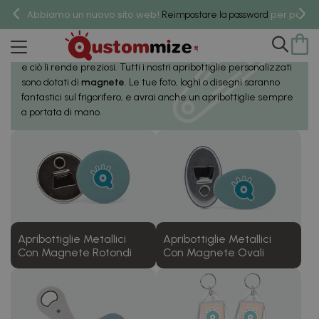
Abbiamo un nuovo sito web!
per poter 
Apribottiglie Personalizzati
Reimpostare la password
Gli
apribottiglie personalizzati
sono un prodotto molto utile,
e ciò li rende preziosi. Tutti i nostri apribottiglie personalizzati
sono dotati di
magnete
. Le tue foto, loghi o disegni saranno
fantastici sul frigorifero, e avrai anche un apribottiglie sempre
a portata di mano.
Apribottiglie Metallici
Apribottiglie Metallici
Con Magnete Rotondi
Con Magnete Ovali