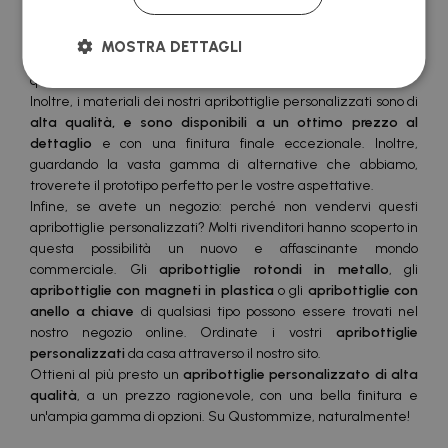
non sono i più comuni in questo tipo di servizi
: vogliamo
garantire la massima soddisfazione! Ecco perché disponiamo
MOSTRA DETTAGLI
di esclusivi design personalizzati di apribottiglie che voi, in
qualità di utenti, potete creare.
Inoltre, i materiali dei nostri apribottiglie personalizzati sono di
alta qualità, e sono disponibili a un ottimo prezzo al
dettaglio
e con una finitura finale eccezionale. Inoltre,
guardando la vasta gamma di alternative che abbiamo,
troverete il prototipo perfetto per le vostre aspettative.
Infine, se avete un negozio: perché non vendervi questi
apribottiglie personalizzati? Molti rivenditori hanno scoperto in
questa possibilità un nuovo e affascinante mondo
commerciale. Gli
apribottiglie rotondi in metallo
, gli
apribottiglie con magneti in plastica
o gli
apribottiglie con
anello a chiave
di qualsiasi tipo possono essere trovati nel
nostro negozio online. Ordinate i vostri
apribottiglie
personalizzati
da casa attraverso il nostro sito.
Ottieni al più presto un
apribottiglie personalizzato di alta
qualità
, a un prezzo ragionevole, con una bella finitura e
un'ampia gamma di opzioni. Su Qustommize, naturalmente!