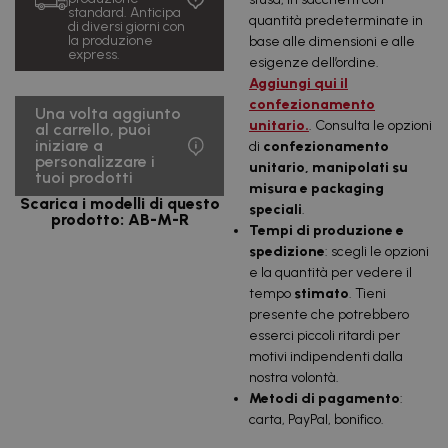
uds.
€/u.
standard. Anticipa
IVA inclusa
quantità predeterminate in
di diversi giorni con
la produzione
base alle dimensioni e alle
6.719,19
10000
0,67
express.
€
esigenze dell’ordine.
uds.
€/u.
IVA inclusa
Aggiungi qui il
confezionamento
13.438,38
Una volta aggiunto
20000
0,67
unitario.
. Consulta le opzioni
€
al carrello, puoi
uds.
€/u.
iniziare a
IVA inclusa
di
confezionamento
personalizzare i
unitario, manipolati su
tuoi prodotti
20.157,57
30000
0,67
misura e packaging
€
uds.
€/u.
Scarica i modelli di questo
speciali
.
IVA inclusa
prodotto: AB-M-R
Tempi di produzione e
26.876,76
spedizione
: scegli le opzioni
40000
0,67
€
uds.
€/u.
e la quantità per vedere il
IVA inclusa
tempo
stimato
. Tieni
33.595,95
presente che potrebbero
50000
0,67
€
uds.
€/u.
esserci piccoli ritardi per
IVA inclusa
motivi indipendenti dalla
87.641,60
nostra volontà.
100000
0,88
€
uds.
€/u.
Metodi di pagamento
:
IVA inclusa
carta, PayPal, bonifico.