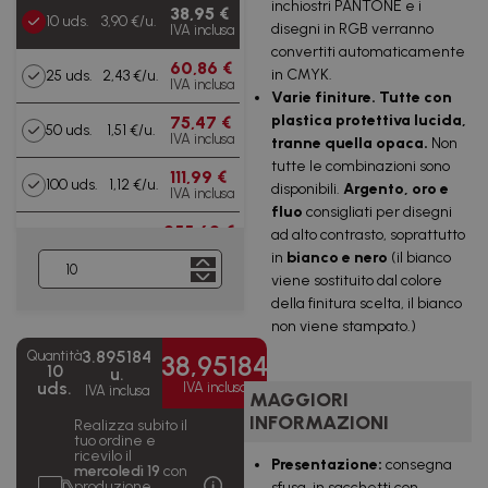
inchiostri PANTONE e i
38,95 €
10 uds.
3,90 €/u.
disegni in RGB verranno
IVA inclusa
convertiti automaticamente
60,86 €
in CMYK.
25 uds.
2,43 €/u.
IVA inclusa
Varie finiture.
Tutte con
plastica protettiva lucida
,
75,47 €
50 uds.
1,51 €/u.
IVA inclusa
tranne quella
opaca
.
Non
tutte le combinazioni sono
111,99 €
100 uds.
1,12 €/u.
disponibili.
Argento, oro e
IVA inclusa
fluo
consigliati per disegni
255,62 €
ad alto contrasto, soprattutto
250 uds.
1,02 €/u.
IVA inclusa
in
bianco e nero
(il bianco
viene sostituito dal colore
486,90 €
500 uds.
0,97 €/u.
della finitura scelta, il bianco
IVA inclusa
non viene stampato.)
671,92 €
1000 uds.
0,67 €/u.
3.895184
Quantità
IVA inclusa
38,95184
10
u.
uds.
IVA inclusa
IVA inclusa
1.679,80
MAGGIORI
2500
0,67
€
uds.
€/u.
INFORMAZIONI
Realizza subito il
IVA inclusa
tuo ordine e
ricevilo il
Presentazione:
consegna
3.359,60
mercoledì 19
con
5000
0,67
€
produzione
sfusa, in sacchetti con