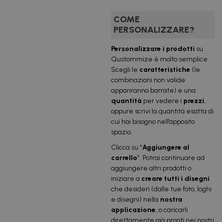
COME
PERSONALIZZARE?
Personalizzare i prodotti
su
Qustommize è molto semplice.
Scegli le
caratteristiche
(le
combinazioni non valide
appariranno barrate) e una
quantità
per vedere i
prezzi
,
oppure scrivi la quantità esatta di
cui hai bisogno nell’apposito
spazio.
Clicca su “
Aggiungere al
carrello
”. Potrai continuare ad
aggiungere altri prodotti o
iniziare a
creare tutti i disegni
che desideri (dalle tue foto, loghi
e disegni) nella
nostra
applicazione
, o caricarli
direttamente già pronti nei nostri