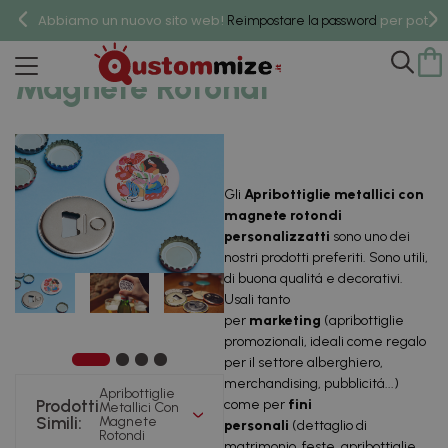
Abbiamo un nuovo sito web!
per poter 
Reimpostare la password
Apribottiglie Metallici Con
Magnete Rotondi
Gli
Apribottiglie metallici con
magnete rotondi
personalizzatti
sono uno dei
nostri prodotti preferiti. Sono utili,
di buona qualitá e decorativi.
Usali tanto
per
marketing
(apribottiglie
promozionali, ideali come regalo
per il settore alberghiero,
merchandising, pubblicitá...)
Apribottiglie
Prodotti
come per
fini
Metallici Con
Simili:
Magnete
personali
(dettaglio di
Rotondi
matrimonio, feste, apribottiglie