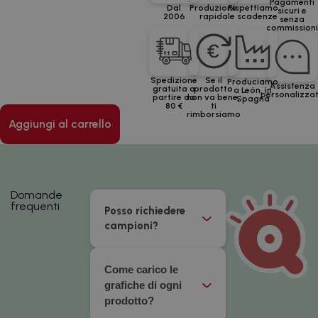
Pagamenti
Dal
Produzione
Rispettiamo
sicuri e
2006
rapida
le scadenze
senza
commission
Spedizione
Se il
Produciamo
Assistenza
gratuita a
prodotto
a León, in
personalizza
partire da
non va bene,
Spagna
80 €
ti
rimborsiamo
Aggiungi al carrello
Domande
frequenti
Posso richiedere
campioni?
Come carico le
grafiche di ogni
prodotto?