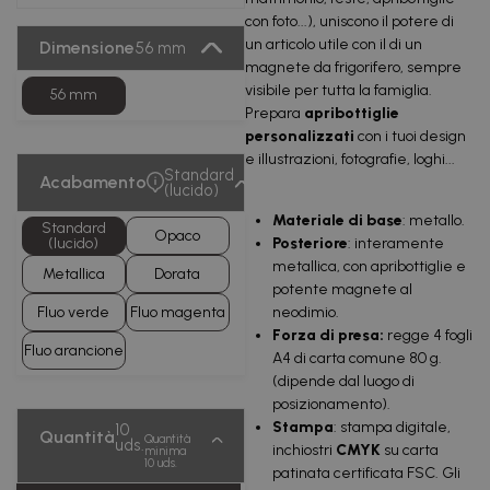
con foto...), uniscono il potere di
un articolo utile con il di un
Dimensione
56 mm
magnete da frigorifero, sempre
visibile per tutta la famiglia.
56 mm
Prepara
apribottiglie
personalizzati
con i tuoi design
e illustrazioni, fotografie, loghi...
Standard
Acabamento
(lucido)
Materiale di base
: metallo.
Standard
Opaco
(lucido)
Posteriore
: interamente
metallica, con apribottiglie e
Metallica
Dorata
potente magnete al
Fluo verde
Fluo magenta
neodimio.
Forza di presa:
regge 4 fogli
Fluo arancione
A4 di carta comune 80 g.
(dipende dal luogo di
posizionamento).
Stampa
: stampa digitale,
10
Quantità
Quantità
uds.
inchiostri
CMYK
su carta
minima
10 uds.
patinata certificata FSC. Gli