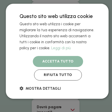
Quale è la finitura
metallica
Questo sito web utilizza cookie
disponibile su
Questo sito web utilizza i cookie per
alcuni prodotti?
migliorare la tua esperienza di navigazione.
Utilizzando il nostro sito web acconsenti a
Tipi di pago
tutti i cookie in conformità con la nostra
accettati
policy per i cookie.
Leggi di più
Quanto costano le
ACCETTA TUTTO
spese di
spedizione?
RIFIUTA TUTTO
Quando riceverò il
MOSTRA DETTAGLI
mio ordine?
Dovrò pagare