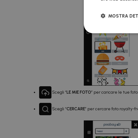
MOSTRA DET
Scegli “
LE MIE FOTO
” per caricare le tue fot
Scegli “
CERCARE
” per cercare foto royalty-fr