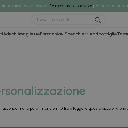
biamo un nuovo sito web!
per poter acquista
Reimpostare la password
ti
Adesivi
Magliette
Portachiavi
Specchietti
Apribottiglie
Tass
ersonalizzazione
sconde molte potenti funzioni. Oltre a leggere questo piccolo tutorial, ti