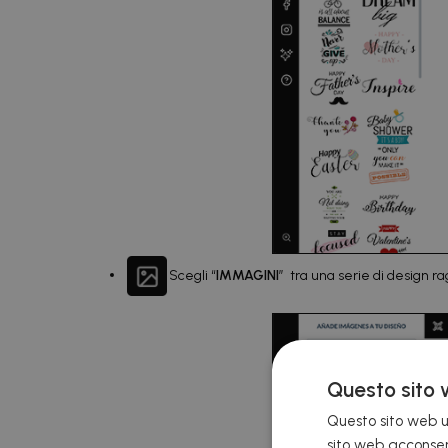
Scegli “
IMMAGINI
” tra una serie di design ra
Questo sito 
Questo sito web ut
sito web acconsent