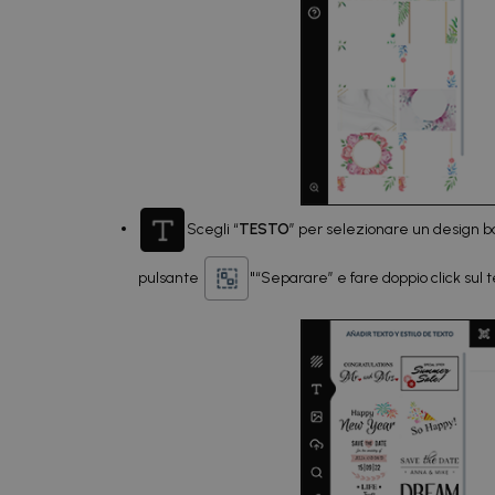
Scegli “
TESTO
” per selezionare un design bas
pulsante
"“Separare” e fare doppio click sul 