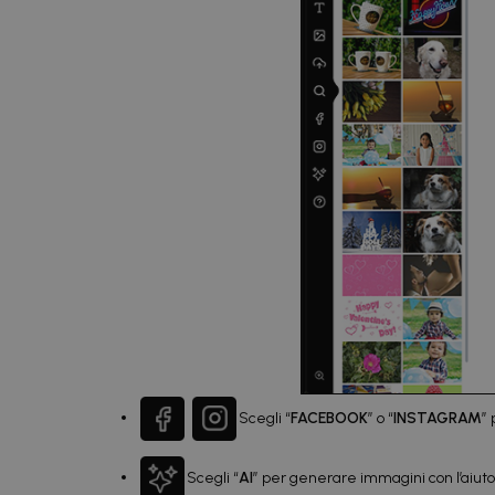
Scegli “
FACEBOOK
” o “
INSTAGRAM
” 
Scegli “
AI
” per generare immagini con l’aiuto d