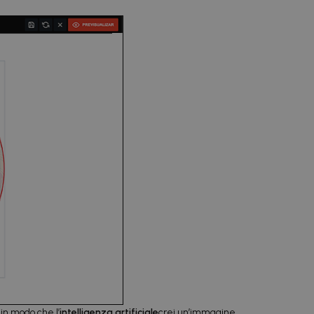
 in modo che l’
intelligenza artificiale
crei un’immagine