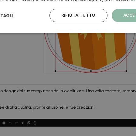
RIFIUTA TUTTO
ACCE
TAGLI
o o design dal tuo computer o dal tuo cellulare. Una volta caricate, sarann
ee di alta qualità, pronte all’uso nelle tue creazioni.