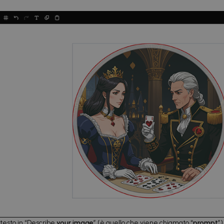
testo in “Describe
your image
” (è quello che viene chiamato “
prompt
”)