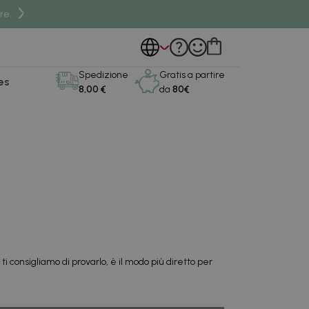
re.
Spedizione
Gratis a partire
es
8,00 €
da
80€
 consigliamo di provarlo, è il modo più diretto per