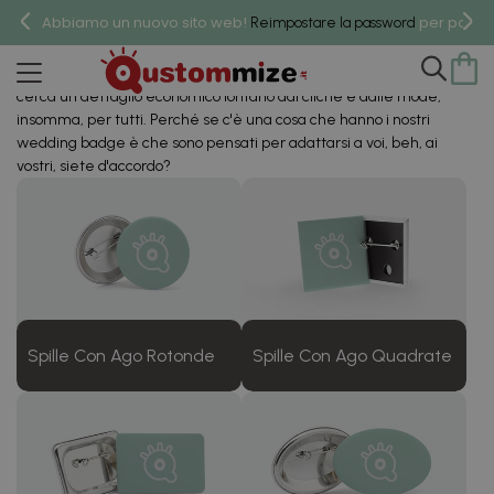
Spille Di Matrimonio
Abbiamo un nuovo sito web!
per poter 
Reimpostare la password
Personalizzati
Per i più divertenti, per i più romantici, per i più creativi, per chi
cerca un dettaglio economico lontano dai cliché e dalle mode,
insomma, per tutti. Perché se c'è una cosa che hanno i nostri
wedding badge è che sono pensati per adattarsi a voi, beh, ai
vostri, siete d'accordo?
Spille Con Ago Rotonde
Spille Con Ago Quadrate