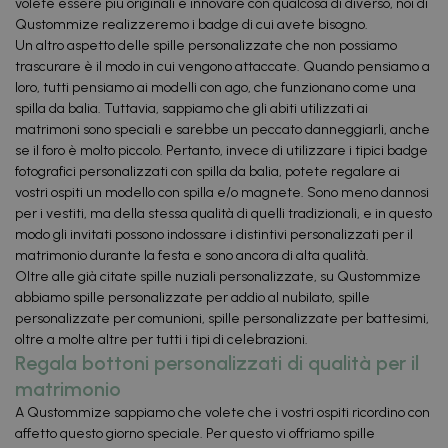
volete essere più originali e innovare con qualcosa di diverso, noi di
Qustommize realizzeremo i badge di cui avete bisogno.
Un altro aspetto delle spille personalizzate che non possiamo
trascurare è il modo in cui vengono attaccate. Quando pensiamo a
loro, tutti pensiamo ai modelli con ago, che funzionano come una
spilla da balia. Tuttavia, sappiamo che gli abiti utilizzati ai
matrimoni sono speciali e sarebbe un peccato danneggiarli, anche
se il foro è molto piccolo. Pertanto, invece di utilizzare i tipici badge
fotografici personalizzati con spilla da balia, potete regalare ai
vostri ospiti un modello con spilla e/o magnete. Sono meno dannosi
per i vestiti, ma della stessa qualità di quelli tradizionali, e in questo
modo gli invitati possono indossare i distintivi personalizzati per il
matrimonio durante la festa e sono ancora di alta qualità.
Oltre alle già citate spille nuziali personalizzate, su Qustommize
abbiamo spille personalizzate per addio al nubilato, spille
personalizzate per comunioni, spille personalizzate per battesimi,
oltre a molte altre per tutti i tipi di celebrazioni.
Regala bottoni personalizzati di qualità per il
matrimonio
A Qustommize sappiamo che volete che i vostri ospiti ricordino con
affetto questo giorno speciale. Per questo vi offriamo spille