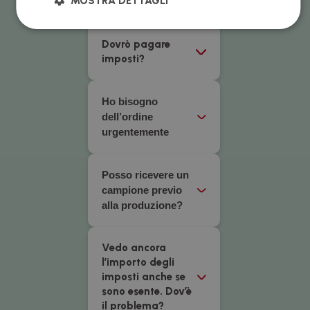
MOSTRA DETTAGLI
mio ordine?
Dovrò pagare
imposti?
Ho bisogno
dell’ordine
urgentemente
Posso ricevere un
campione previo
alla produzione?
Vedo ancora
l’importo degli
imposti anche se
sono esente. Dov’è
il problema?