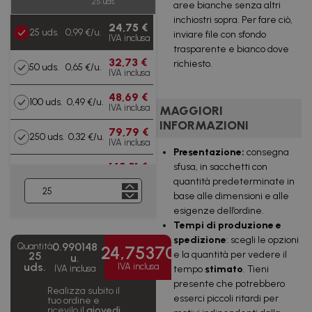
25 uds.
aree bianche senza altri
inchiostri sopra. Per fare ciò,
24,75 €
25 uds.
0,99 €/u.
inviare file con sfondo
IVA inclusa
trasparente e bianco dove
32,73 €
richiesto.
50 uds.
0,65 €/u.
IVA inclusa
48,69 €
100 uds.
0,49 €/u.
IVA inclusa
MAGGIORI
INFORMAZIONI
79,79 €
250 uds.
0,32 €/u.
IVA inclusa
Presentazione:
consegna
145,51 €
sfusa, in sacchetti con
500 uds.
0,29 €/u.
IVA inclusa
quantità predeterminate in
base alle dimensioni e alle
227,98
1000
0,23
esigenze dell’ordine.
€
uds.
€/u.
IVA inclusa
Tempi di produzione e
spedizione
: scegli le opzioni
0.990148
Quantità
399,67
24,75370
2500
0,16
e la quantità per vedere il
25
u.
€
uds.
€/u.
uds.
IVA inclusa
tempo
stimato
. Tieni
IVA inclusa
IVA inclusa
presente che potrebbero
Realizza subito il
619,19 €
5000 uds.
0,12 €/u.
esserci piccoli ritardi per
tuo ordine e
IVA inclusa
ricevilo il
giovedì