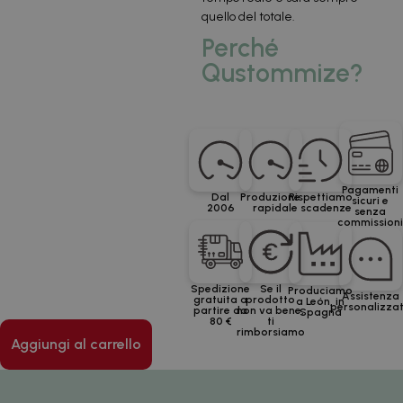
quello del totale.
Perché
Qustommize?
Pagamenti
Dal
Produzione
Rispettiamo
sicuri e
2006
rapida
le scadenze
senza
commission
Spedizione
Se il
Produciamo
Assistenza
gratuita a
prodotto
a León, in
personalizza
partire da
non va bene,
Spagna
80 €
ti
rimborsiamo
Aggiungi al carrello