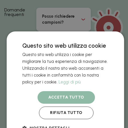
Domande
frequenti
Posso richiedere
campioni?
Come carico le
Questo sito web utilizza cookie
grafiche di ogni
prodotto?
Questo sito web utilizza i cookie per
migliorare la tua esperienza di navigazione.
Utilizzando il nostro sito web acconsenti a
Tipi di pago
tutti i cookie in conformità con la nostra
accettati
policy per i cookie.
Leggi di più
Quanto costano le
ACCETTA TUTTO
spese di
spedizione?
RIFIUTA TUTTO
Quando riceverò il