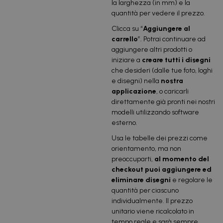
la larghezza (in mm) e la
quantità per vedere il prezzo.
Clicca su “
Aggiungere al
carrello
”. Potrai continuare ad
aggiungere altri prodotti o
iniziare a
creare tutti i disegni
che desideri (dalle tue foto, loghi
e disegni) nella
nostra
applicazione
, o caricarli
direttamente già pronti nei nostri
modelli utilizzando software
esterno.
Usa le tabelle dei prezzi come
orientamento, ma non
preoccuparti,
al momento del
checkout puoi aggiungere ed
eliminare disegni
e regolare le
quantità per ciascuno
individualmente. Il prezzo
unitario viene ricalcolato in
tempo reale e sarà sempre