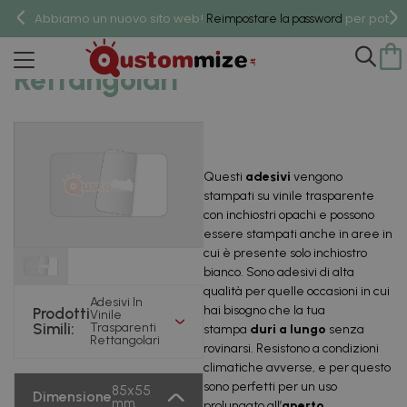
Abbiamo un nuovo sito web!
per poter 
Reimpostare la password
Adesivi In Vinile Trasparenti
Rettangolari
Questi
adesivi
vengono
stampati su vinile trasparente
con inchiostri opachi e possono
essere stampati anche in aree in
cui è presente solo inchiostro
bianco. Sono adesivi di alta
qualità per quelle occasioni in cui
Adesivi In
hai bisogno che la tua
Prodotti
Vinile
Simili:
Trasparenti
stampa
duri a lungo
senza
Rettangolari
rovinarsi. Resistono a condizioni
climatiche avverse, e per questo
sono perfetti per un uso
85x55
Dimensione
mm
prolungato all’
aperto
.