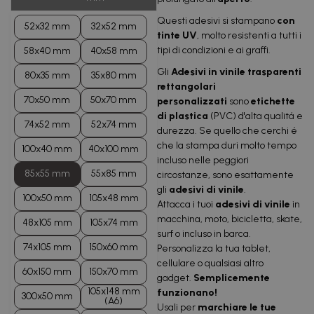
Questi adesivi si stampano
con
52x32 mm
32x52 mm
tinte UV
, molto resistenti a tutti i
tipi di condizioni e ai graffi.
58x40 mm
40x58 mm
Gli
Adesivi in vinile trasparenti
80x35 mm
35x80 mm
rettangolari
70x50 mm
50x70 mm
personalizzati
sono
etichette
di plastica
(PVC) d'alta qualitá e
74x52 mm
52x74 mm
durezza. Se quello che cerchi é
che la stampa duri molto tempo
100x40 mm
40x100 mm
incluso nelle peggiori
85x55 mm
55x85 mm
circostanze, sono esattamente
gli
adesivi di vinile
.
100x50 mm
105x48 mm
Attacca i tuoi
adesivi di vinile
in
macchina, moto, bicicletta, skate,
48x105 mm
105x74 mm
surf o incluso in barca.
74x105 mm
150x60 mm
Personalizza la tua tablet,
cellulare o qualsiasi altro
60x150 mm
150x70 mm
gadget.
Semplicemente
105x148 mm
funzionano!
300x50 mm
(A6)
Usali per
marchiare le tue