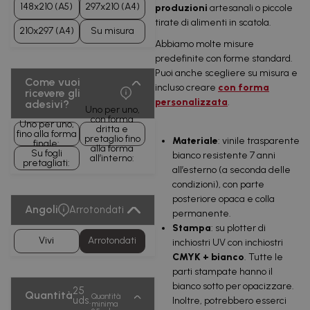
148x210 (A5)
297x210 (A4)
produzioni
artesanali o piccole
tirate di alimenti in scatola.
210x297 (A4)
Su misura
Abbiamo molte misure
predefinite con forme standard.
Puoi anche scegliere su misura e
Come vuoi
incluso creare
con forma
ricevere gli
personalizzata
.
adesivi?
Uno per uno,
con forma
Uno per uno,
dritta e
fino alla forma
pretaglio fino
Materiale
: vinile trasparente
finale:
alla forma
Su fogli
bianco resistente 7 anni
all’interno:
pretagliati:
all’esterno (a seconda delle
condizioni), con parte
posteriore opaca e colla
Angoli
Arrotondati
permanente.
Stampa
: su plotter di
Vivi
Arrotondati
inchiostri UV con inchiostri
CMYK + bianco
. Tutte le
parti stampate hanno il
bianco sotto per opacizzare.
25
Quantità
Quantità
uds.
Inoltre, potrebbero esserci
minima