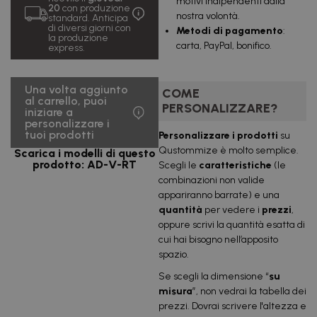
motivi indipendenti dalla
20
con produzione
nostra volontà.
1.221,50
standard. Anticipa
10000
0,12
€
di diversi giorni con
Metodi di pagamento
:
uds.
€/u.
la produzione
IVA inclusa
carta, PayPal, bonifico.
express.
3.053,75
25000
0,12
€
uds.
€/u.
IVA inclusa
Una volta aggiunto
COME
al carrello, puoi
PERSONALIZZARE?
iniziare a
personalizzare i
tuoi prodotti
Personalizzare i prodotti
su
Qustommize è molto semplice.
Scarica i modelli di questo
prodotto: AD-V-RT
Scegli le
caratteristiche
(le
combinazioni non valide
appariranno barrate) e una
quantità
per vedere i
prezzi
,
oppure scrivi la quantità esatta di
cui hai bisogno nell’apposito
spazio.
Se scegli la dimensione “
su
misura
”, non vedrai la tabella dei
prezzi. Dovrai scrivere l'altezza e