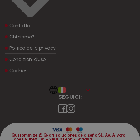
Contatto
Chi siamo?
Politica della privacy
Condizioni d’uso
Cookies
Italiano
SEGUICI:
Qustommize © Q-art soluciones de diseño SL, Av. Álvaro
López Núñez, 36 – 24002 León - Spagna