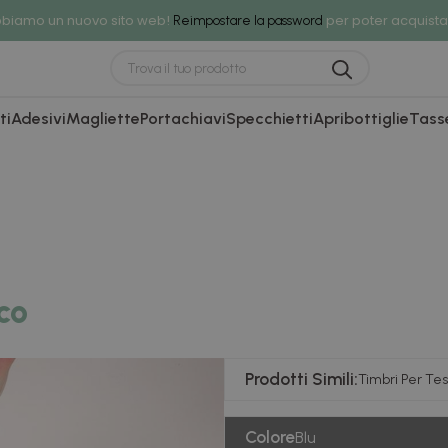
biamo un nuovo sito web!
per poter acquista
Reimpostare la password
ti
Adesivi
Magliette
Portachiavi
Specchietti
Apribottiglie
Tass
co
Prodotti Simili:
Timbri Per Tes
Colore
Blu