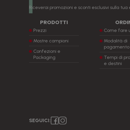
Riceverai promozioni e sconti esclusivi sulla tua 
PRODOTTI
ORDI
Prezzi
Come fare u
Mostre campioni
Modalità di
pagamento
Confezioni e
Packaging
Tempi di pr
e destini
SEGUICI: