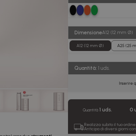
Dimensione
A12 (12 mm Ø)
A12 (12 mm Ø)
A25 (25 
Quantità:
1 uds.
Inserire q
1 uds.
0 
Quantità
Realizza subito il tuo ordine 
Anticipa di diversi giorni c