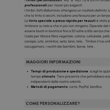
I
timbri personalizzati
“A12” e “A25”(12 e 25mm di di
professionali
per i lavori piú esigenti.
I timbri, fatti d’alluminio, ottengono un risultato definito
che la tinta si secchi, includono una fessura per un lanya
La
tinta speciale a presa rápida per tessuti
é stata 
timbrare su tela e che in piú non stingano. Dipende dal m
essere lavati in lavatrice fino a 50 volte a 60º senza che
Usala per tibrare fibra vegetale, cotone, celluloide, pelli, 
canapa, iuta, sintetica, seta, lana, tela... Timbra il tuo u
asciugamani, i vestiti dei bambini, borse, tele...
MAGGIORI INFORMAZIONI
Tempi di produzione e spedizione
: scegli le opz
tempo
stimato
. Tieni presente che potrebbero esser
indipendenti dalla nostra volontà.
Metodi di pagamento
: carta, PayPal, bonifico.
COME PERSONALIZZARE?