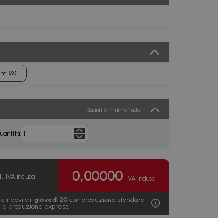
mm Ø)
Quantità minima 1 uds.
uantità:
0,00000
u.
IVA inclusa
IVA inclusa
e ricevilo il
giovedì 20
con produzione standard.
on la produzione express.