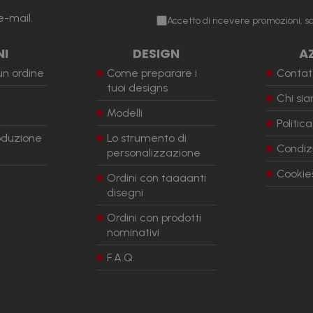
e-mail.
Accetto di ricevere promozioni, sc
NI
DESIGN
A
n ordine
Come preparare i
Contat
tuoi designs
Chi si
Modelli
Politic
oduzione
Lo strumento di
Condizi
personalizzazione
Cookie
Ordini con taaaanti
disegni
Ordini con prodotti
nominativi
F.A.Q.