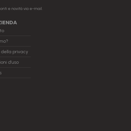
onti e novità via e-mail.
ZIENDA
to
amo?
a della privacy
oni d’uso
s