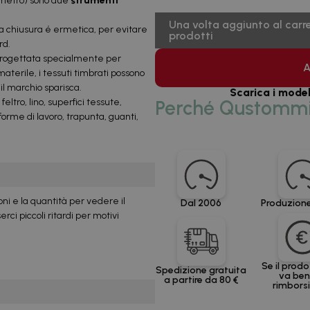
ametro) sono due
strumenti
Una volta aggiunto al carrel
. La chiusura é ermetica, per evitare
prodotti
rd.
progettata specialmente per
A
aterile, i tessuti timbrati possono
 il marchio sparisca.
Scarica i model
feltro, lino, superfici tessute,
Perché Qustomm
niforme di lavoro, trapunta, guanti,
ioni e la quantità per vedere il
Dal 2006
Produzione
ci piccoli ritardi per motivi
Se il prod
Spedizione gratuita
va bene
a partire da 80 €
rimbor