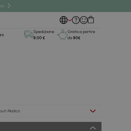
re.
Spedizione
Gratis a partire
es
8,00 €
da
80€
suti Modico