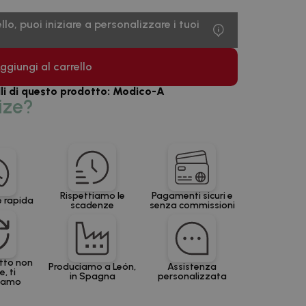
lo, puoi iniziare a personalizzare i tuoi
ggiungi al carrello
li di questo prodotto: Modico-A
ize?
Rispettiamo le
Pagamenti sicuri e
 rapida
scadenze
senza commissioni
otto non
Produciamo a León,
Assistenza
, ti
in Spagna
personalizzata
siamo