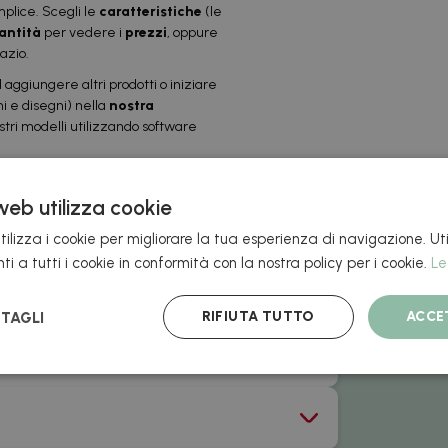
lice. Scegli le
caratteristiche
(le
antità
per vedere i
prezzi
, oppure
pazio.
d aggiungere altri prodotti o iniziare
hi e disegni) nella
nostra
ostri modelli utilizzando software
reoccuparti,
al momento del
egolare le quantità per ciascuno
web utilizza cookie
 tempo reale e sarà sempre quello
ilizza i cookie per migliorare la tua esperienza di navigazione. Uti
i a tutti i cookie in conformità con la nostra policy per i cookie.
Le
RIFIUTA TUTTO
ACCE
TAGLI