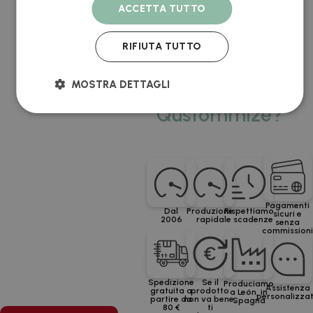
ACCETTA TUTTO
quantità per ciascuno
individualmente. Il prezzo
unitario viene ricalcolato in
RIFIUTA TUTTO
tempo reale e sarà sempre
quello del totale.
MOSTRA DETTAGLI
Perché
Qustommize?
Pagamenti
Dal
Produzione
Rispettiamo
sicuri e
2006
rapida
le scadenze
senza
commission
Spedizione
Se il
Produciamo
Assistenza
gratuita a
prodotto
a León, in
personalizza
partire da
non va bene,
Spagna
80 €
ti