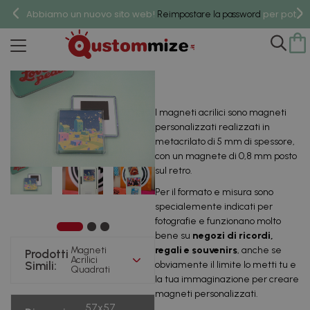
Abbiamo un nuovo sito web!
per poter 
Reimpostare la password
Magneti Acrilici Quadrati
I magneti acrilici sono magneti
personalizzati realizzati in
metacrilato di 5 mm di spessore,
con un magnete di 0,8 mm posto
sul retro.
Per il formato e misura sono
specialemente indicati per
fotografie e funzionano molto
bene su
negozi di ricordi,
Magneti
regali e souvenirs
, anche se
Prodotti
Acrilici
Simili:
obviamente il limite lo metti tu e
Quadrati
la tua immaginazione per creare
magneti personalizzati.
57x57