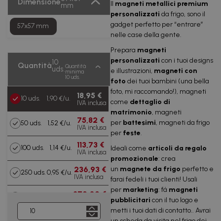
Dimensione
Il
magneti metallici premium
mm
personalizzati
da frigo, sono il
gadget perfetto per “entrare”
57x57 mm
nelle case della gente.
Prepara
magneti
personalizzati
con i tuoi designs
10
Quantità
Quantità
uds.
e illustrazioni,
magneti con
minima
10 uds.
foto
dei tuoi bambini (una bella
foto, mi raccomando!), magneti
18,95 €
10 uds.
1,90 €/u.
come
dettaglio di
IVA inclusa
matrimonio
, magneti
75,82 €
per
battesimi
, magneti da frigo
50 uds.
1,52 €/u.
IVA inclusa
per
feste
.
113,73 €
100 uds.
1,14 €/u.
Ideali come
articoli da regalo
IVA inclusa
promozionale
: crea
236,93 €
un
magnete da frigo
perfetto e
250 uds.
0,95 €/u.
IVA inclusa
farai fedeli i tuoi clienti! Usali
per
marketing
: fá
magneti
379,09 €
500 uds.
0,76 €/u.
pubblicitari
con il tuo logo e
IVA inclusa
metti i tuoi dati di contatto.. Avrai
720,28
un scheda da visita nel frigo dei