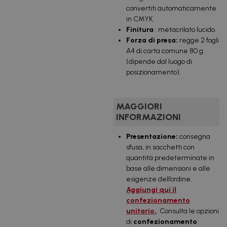
convertiti automaticamente
in CMYK.
Finitura
: metacrilato lucido.
Forza di presa:
regge 2 fogli
A4 di carta comune 80 g.
(dipende dal luogo di
posizionamento).
MAGGIORI
INFORMAZIONI
Presentazione:
consegna
sfusa, in sacchetti con
quantità predeterminate in
base alle dimensioni e alle
esigenze dell’ordine.
Aggiungi qui il
confezionamento
unitario.
. Consulta le opzioni
di
confezionamento