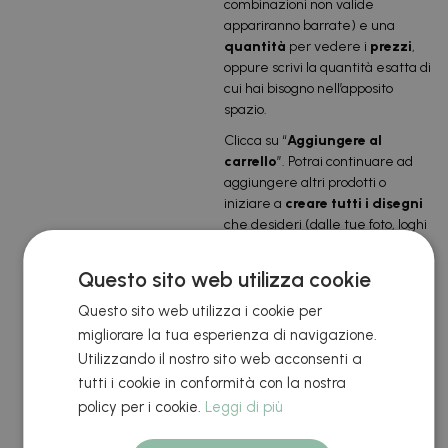
combinazioni non valide
appariranno barrate) e una
quantità
per vedere i
prezzi
,
oppure scrivi la quantità esatta di
cui hai bisogno nell’apposito
spazio.
Clicca su “
Aggiungere al
carrello
”. Potrai continuare ad
aggiungere altri prodotti o
iniziare a
creare tutti i disegni
che desideri (dalle tue foto, loghi
e disegni) nella
nostra
applicazione
, o caricarli
Questo sito web utilizza cookie
direttamente già pronti nei nostri
modelli utilizzando software
Questo sito web utilizza i cookie per
esterno.
migliorare la tua esperienza di navigazione.
Utilizzando il nostro sito web acconsenti a
Usa le tabelle dei prezzi come
orientamento, ma non
tutti i cookie in conformità con la nostra
preoccuparti,
al momento del
policy per i cookie.
Leggi di più
checkout puoi aggiungere ed
eliminare disegni
e regolare le