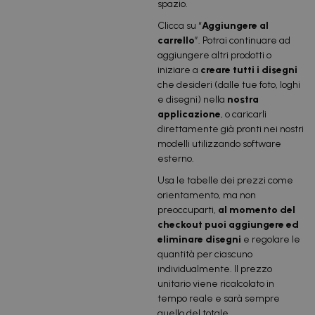
spazio.
Clicca su “
Aggiungere al
carrello
”. Potrai continuare ad
aggiungere altri prodotti o
iniziare a
creare tutti i disegni
che desideri (dalle tue foto, loghi
e disegni) nella
nostra
applicazione
, o caricarli
direttamente già pronti nei nostri
modelli utilizzando software
esterno.
Usa le tabelle dei prezzi come
orientamento, ma non
preoccuparti,
al momento del
checkout puoi aggiungere ed
eliminare disegni
e regolare le
quantità per ciascuno
individualmente. Il prezzo
unitario viene ricalcolato in
tempo reale e sarà sempre
quello del totale.