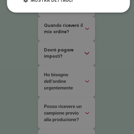
MOSTRA DETTAGLI
spese di
spedizione?
Quando riceverò il
mio ordine?
Dovrò pagare
imposti?
Ho bisogno
dell’ordine
urgentemente
Posso ricevere un
campione previo
alla produzione?