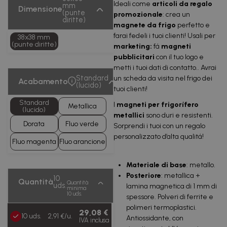
Ideali come
articoli da regalo
mm
Dimensione
(punte
promozionale
: crea un
diritte)
magnete da frigo
perfetto e
farai fedeli i tuoi clienti! Usali per
38x38 mm
(punte diritte)
marketing:
fá
magneti
pubblicitari
con il tuo logo e
metti i tuoi dati di contatto.. Avrai
Standard
un scheda da visita nel frigo dei
Acabamento
(lucido)
tuoi clienti!
Standard
I
magneti per frigorífero
Metallica
(lucido)
metallici
sono duri e resistenti.
Dorata
Fluo verde
Sorprendi i tuoi con un regalo
personalizzato d’alta qualitá!
Fluo magenta
Fluo arancione
Materiale di base
: metallo.
Posteriore
: metallica +
10
Quantità
Quantità
uds.
lamina magnetica di 1 mm di
minima
10 uds.
spessore. Polveri di ferrite e
polimeri termoplastici.
29,08 €
10 uds.
2,91 €/u.
Antiossidante, con
IVA inclusa