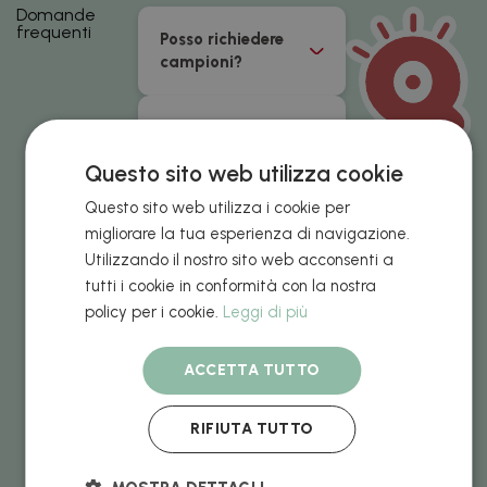
Domande
frequenti
Posso richiedere
campioni?
Come carico le
grafiche di ogni
Questo sito web utilizza cookie
prodotto?
Questo sito web utilizza i cookie per
migliorare la tua esperienza di navigazione.
Quale è la finitura
Utilizzando il nostro sito web acconsenti a
metallica
tutti i cookie in conformità con la nostra
disponibile su
policy per i cookie.
alcuni prodotti?
Leggi di più
ACCETTA TUTTO
Tipi di pago
accettati
RIFIUTA TUTTO
Quanto costano le