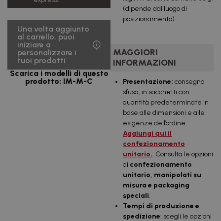
(dipende dal luogo di
5.368,65
10000
0,54
€
posizionamento).
uds.
€/u.
IVA inclusa
Una volta aggiunto
al carrello, puoi
10.289,92
iniziare a
20000
0,51
€
MAGGIORI
personalizzare i
uds.
€/u.
IVA inclusa
tuoi prodotti
INFORMAZIONI
Scarica i modelli di questo
14.763,81
30000
0,49
prodotto: IM-M-C
Presentazione:
consegna
€
uds.
€/u.
IVA inclusa
sfusa, in sacchetti con
quantità predeterminate in
19.685,08
40000
0,49
base alle dimensioni e alle
€
uds.
€/u.
esigenze dell’ordine.
IVA inclusa
Aggiungi qui il
23.487,85
confezionamento
50000
0,47
€
uds.
€/u.
unitario.
. Consulta le opzioni
IVA inclusa
di
confezionamento
44.738,80
unitario, manipolati su
100000
0,45
€
uds.
€/u.
misura e packaging
IVA inclusa
speciali
.
Tempi di produzione e
spedizione
: scegli le opzioni