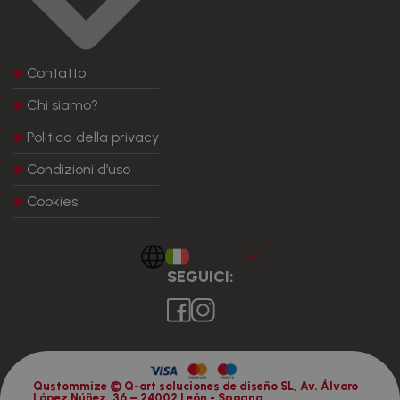
Contatto
Chi siamo?
Politica della privacy
Condizioni d’uso
Cookies
Italiano
SEGUICI:
Qustommize © Q-art soluciones de diseño SL, Av. Álvaro
López Núñez, 36 – 24002 León - Spagna