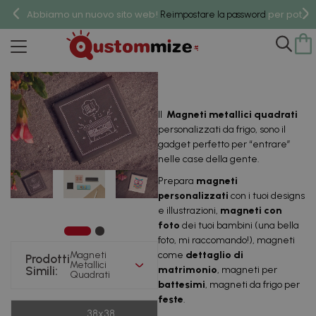
Abbiamo un nuovo sito web!
per poter 
Reimpostare la password
Magneti Metallici Quadrati
Il
Magneti metallici quadrati
personalizzati da frigo, sono il
gadget perfetto per “entrare”
nelle case della gente.
Prepara
magneti
personalizzati
con i tuoi designs
e illustrazioni,
magneti con
foto
dei tuoi bambini (una bella
foto, mi raccomando!), magneti
Magneti
come
dettaglio di
Prodotti
Metallici
Simili:
matrimonio
, magneti per
Quadrati
battesimi
, magneti da frigo per
feste
.
38x38