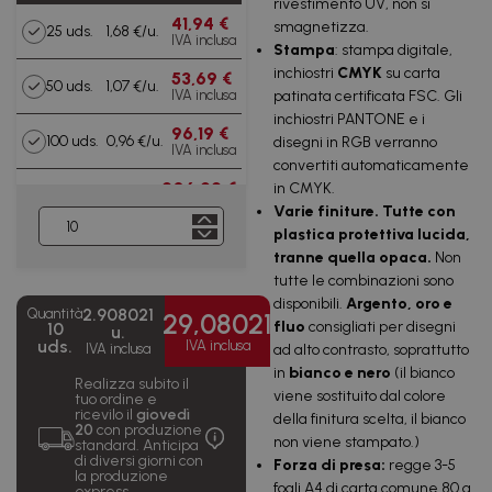
rivestimento UV, non si
41,94 €
smagnetizza.
25 uds.
1,68 €/u.
IVA inclusa
Stampa
: stampa digitale,
inchiostri
CMYK
su carta
53,69 €
50 uds.
1,07 €/u.
patinata certificata FSC. Gli
IVA inclusa
inchiostri PANTONE e i
96,19 €
100 uds.
0,96 €/u.
disegni in RGB verranno
IVA inclusa
convertiti automaticamente
206,92 €
in CMYK.
250 uds.
0,83 €/u.
IVA inclusa
Varie finiture.
Tutte con
plastica protettiva lucida
,
352,32 €
500 uds.
0,70 €/u.
tranne quella
opaca
.
Non
IVA inclusa
tutte le combinazioni sono
603,97
disponibili.
Argento, oro e
1000
0,60
2.908021
Quantità
€
29,08021
uds.
€/u.
fluo
consigliati per disegni
10
u.
IVA inclusa
uds.
IVA inclusa
ad alto contrasto, soprattutto
IVA inclusa
1.481,97
in
bianco e nero
(il bianco
2500
0,59
Realizza subito il
€
uds.
€/u.
viene sostituito dal colore
tuo ordine e
IVA inclusa
ricevilo il
giovedì
della finitura scelta, il bianco
20
con produzione
non viene stampato.)
2.796,18
standard. Anticipa
5000
0,56
€
di diversi giorni con
Forza di presa:
regge 3-5
uds.
€/u.
la produzione
IVA inclusa
fogli A4 di carta comune 80 g.
express.