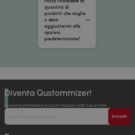
Posso richiedere la
quantità di
prodotti che voglia
o devo
aggiustarmi alle
opzioni
predeterminate?
Diventa Qustommizer!
Riceverai promozioni e sconti esclusivi sulla tua e-mail.
Inviare