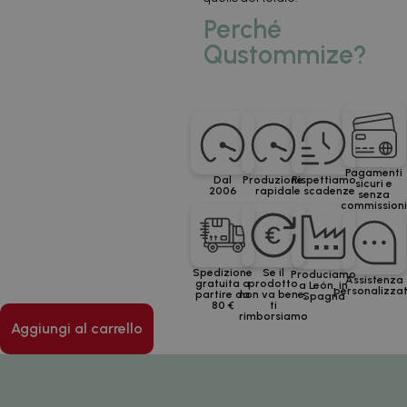
Perché
Qustommize?
Pagamenti
Dal
Produzione
Rispettiamo
sicuri e
2006
rapida
le scadenze
senza
commission
Spedizione
Se il
Produciamo
Assistenza
gratuita a
prodotto
a León, in
personalizza
partire da
non va bene,
Spagna
80 €
ti
rimborsiamo
Aggiungi al carrello